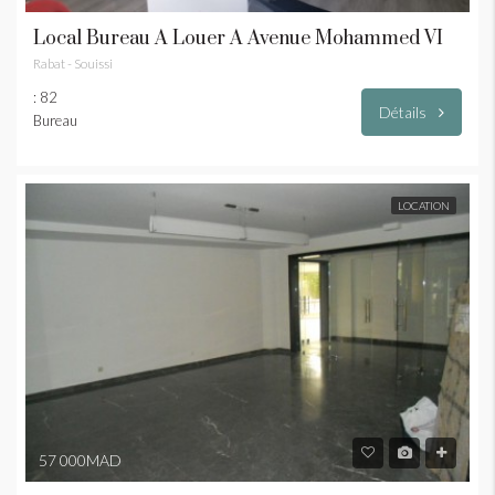
Local Bureau À Louer À Avenue Mohammed VI
Rabat - Souissi
: 82
Détails
Bureau
LOCATION
57 000MAD