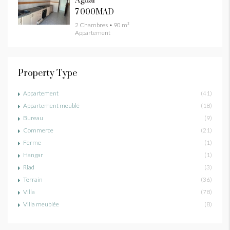
Agdal
7 000MAD
2 Chambres • 90 m²
Appartement
Property Type
Appartement
(41)
Appartement meublé
(18)
Bureau
(9)
Commerce
(21)
Ferme
(1)
Hangar
(1)
Riad
(3)
Terrain
(36)
Villa
(78)
Villa meublée
(8)